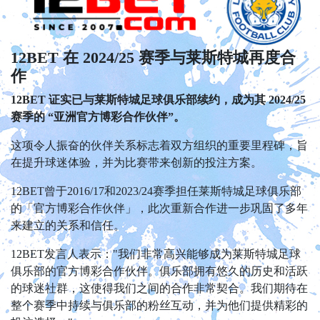
12BET 在 2024/25 赛季与莱斯特城再度合
作
12BET 证实已与莱斯特城足球俱乐部续约，成为其 2024/25
赛季的 “亚洲官方博彩合作伙伴”。
这项令人振奋的伙伴关系标志着双方组织的重要里程碑，旨
在提升球迷体验，并为比赛带来创新的投注方案。
12BET曾于2016/17和2023/24赛季担任莱斯特城足球俱乐部
的「官方博彩合作伙伴」，此次重新合作进一步巩固了多年
来建立的关系和信任。
12BET发言人表示："我们非常高兴能够成为莱斯特城足球
俱乐部的官方博彩合作伙伴。俱乐部拥有悠久的历史和活跃
的球迷社群，这使得我们之间的合作非常契合。我们期待在
整个赛季中持续与俱乐部的粉丝互动，并为他们提供精彩的