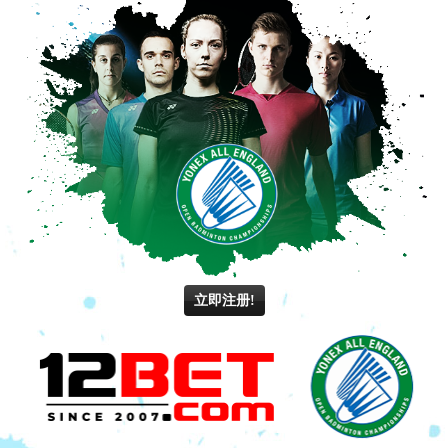
立即注册!