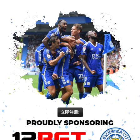
立即注册!