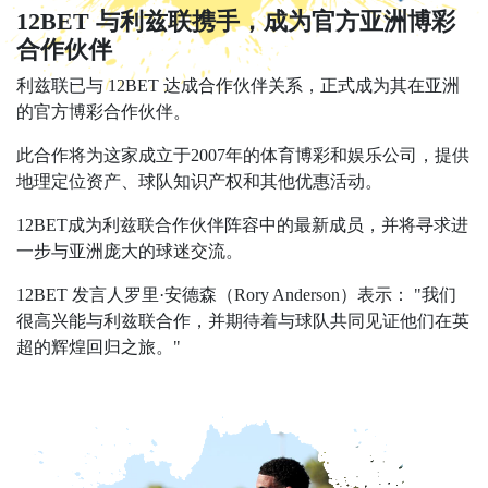
12BET 与利兹联携手，成为官方亚洲博彩
合作伙伴
利兹联已与 12BET 达成合作伙伴关系，正式成为其在亚洲
的官方博彩合作伙伴。
此合作将为这家成立于2007年的体育博彩和娱乐公司，提供
地理定位资产、球队知识产权和其他优惠活动。
12BET成为利兹联合作伙伴阵容中的最新成员，并将寻求进
一步与亚洲庞大的球迷交流。
12BET 发言人罗里·安德森（Rory Anderson）表示： "我们
很高兴能与利兹联合作，并期待着与球队共同见证他们在英
超的辉煌回归之旅。"