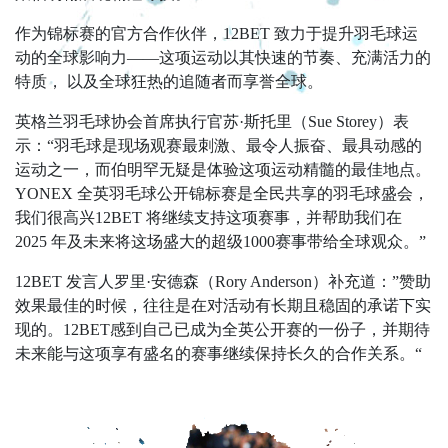
作为锦标赛的官方合作伙伴，12BET 致力于提升羽毛球运
动的全球影响力——这项运动以其快速的节奏、充满活力的
特质， 以及全球狂热的追随者而享誉全球。
英格兰羽毛球协会首席执行官苏·斯托里（Sue Storey）表
示：“羽毛球是现场观赛最刺激、最令人振奋、最具动感的
运动之一，而伯明罕无疑是体验这项运动精髓的最佳地点。
YONEX 全英羽毛球公开锦标赛是全民共享的羽毛球盛会，
我们很高兴12BET 将继续支持这项赛事，并帮助我们在
2025 年及未来将这场盛大的超级1000赛事带给全球观众。”
12BET 发言人罗里·安德森（Rory Anderson）补充道：”赞助
效果最佳的时候，往往是在对活动有长期且稳固的承诺下实
现的。12BET感到自己已成为全英公开赛的一份子，并期待
未来能与这项享有盛名的赛事继续保持长久的合作关系。“