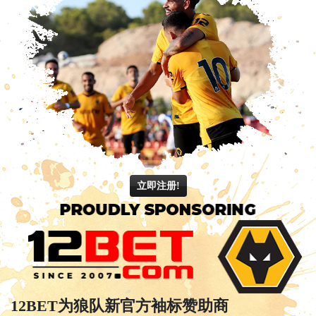
立即注册!
12BET为狼队新官方袖标赞助商