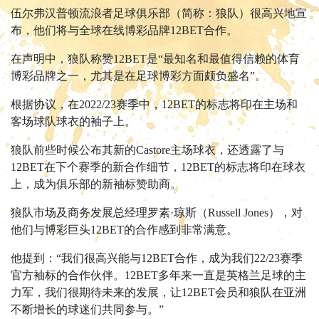
伍尔弗汉普顿流浪者足球俱乐部（简称：狼队）很高兴地宣
布，他们将与全球在线博彩品牌12BET合作。
在声明中，狼队称赞12BET是“最知名和最值得信赖的体育
博彩品牌之一，尤其是在足球博彩方面颇负盛名”。
根据协议，在2022/23赛季中，12BET的标志将印在主场和
客场球队球衣的袖子上。
狼队前些时候公布其新的Castore主场球衣，还透露了与
12BET在下个赛季的新合作细节，12BET的标志将印在球衣
上，成为俱乐部的新袖标赞助商。
狼队市场及商务发展总经理罗素·琼斯（Russell Jones），对
他们与博彩巨头12BET的合作感到非常满意。
他提到：“我们很高兴能与12BET合作，成为我们22/23赛季
官方袖标的合作伙伴。12BET多年来一直是英格兰足球的主
力军，我们很期待未来的发展，让12BET会员和狼队在亚洲
不断增长的球迷们共同参与。”