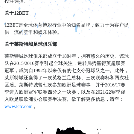
投注选择。"
关于12BET
12BET是全球体育博彩行业中的知名品牌，致力于为客户提
供一流的竞争和娱乐体验。
关于莱斯特城足球俱乐部
莱斯特城足球俱乐部成立于1884年，拥有悠久的历史。该球
队在2015/2016赛季引起全球关注，逆转局势赢得英超联赛
冠军，成为自1992年以来仅有的七支夺冠球队之一。此外，
莱斯特城还赢得了一次英格兰足总杯、三次联赛杯和两次社
区盾。莱斯特城曾七次参加欧洲足球赛事，并于2016/17赛
季进入欧洲冠军联赛四分之一决赛，以及在2021/22赛季踢
入欧足联欧洲协会联赛半决赛。欲了解更多信息，请至：
www.lcfc.com
。