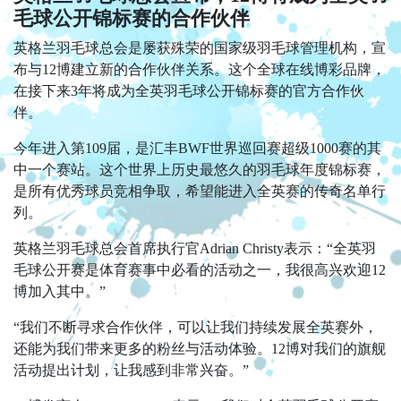
毛球公开锦标赛的合作伙伴
英格兰羽毛球总会是屡获殊荣的国家级羽毛球管理机构，宣
布与12博建立新的合作伙伴关系。这个全球在线博彩品牌，
在接下来3年将成为全英羽毛球公开锦标赛的官方合作伙
伴。
今年进入第109届，是汇丰BWF世界巡回赛超级1000赛的其
中一个赛站。这个世界上历史最悠久的羽毛球年度锦标赛，
是所有优秀球员竞相争取，希望能进入全英赛的传奇名单行
列。
英格兰羽毛球总会首席执行官Adrian Christy表示：“全英羽
毛球公开赛是体育赛事中必看的活动之一，我很高兴欢迎12
博加入其中。”
“我们不断寻求合作伙伴，可以让我们持续发展全英赛外，
还能为我们带来更多的粉丝与活动体验。12博对我们的旗舰
活动提出计划，让我感到非常兴奋。”