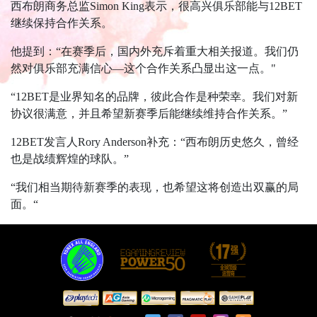
西布朗商务总监Simon King表示，很高兴俱乐部能与12BET
继续保持合作关系。
他提到：“在赛季后，国内外充斥着重大相关报道。我们仍
然对俱乐部充满信心—这个合作关系凸显出这一点。"
“12BET是业界知名的品牌，彼此合作是种荣幸。我们对新
协议很满意，并且希望新赛季后能继续维持合作关系。”
12BET发言人Rory Anderson补充：“西布朗历史悠久，曾经
也是战绩辉煌的球队。”
“我们相当期待新赛季的表现，也希望这将创造出双赢的局
面。“