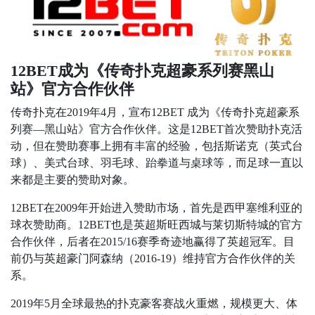
12BET成为《传奇扑克超豪系列赛黑山
站》官方合作伙伴
传奇扑克在2019年4月，宣布12BET 成为《传奇扑克超豪系
列赛—黑山站》官方合作伙伴。这是12BET首次赞助扑克活
动，但在赞助赛事上拥有丰富的经验，包括斯诺克（英式台
球）、美式台球、羽毛球、跆拳道与桌球等，而足球一直以
来都是主要的赞助对象。
12BET在2009年开始进入赞助市场，首先是西甲塞维利亚的
球衣赞助商。12BET也是英超斯旺西城与莱切斯特城的官方
合作伙伴，后者在2015/16赛季奇迹地赢得了英超冠军。目
前仍与英超豪门阿森纳（2016-19）维持官方合作伙伴的关
系。
2019年5月全球最热的扑克豪客赛战火重燃，规模更大、体