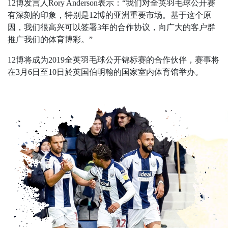
12博发言人Rory Anderson表示：“我们对全英羽毛球公开赛
有深刻的印象，特别是12博的亚洲重要市场。基于这个原
因，我们很高兴可以签署3年的合作协议，向广大的客户群
推广我们的体育博彩。”
12博将成为2019全英羽毛球公开锦标赛的合作伙伴，赛事将
在3月6日至10日於英国伯明翰的国家室内体育馆举办。